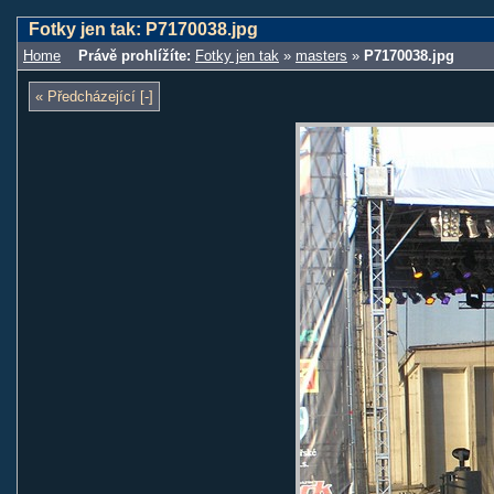
Fotky jen tak: P7170038.jpg
Home
Právě prohlížíte:
Fotky jen tak
»
masters
»
P7170038.jpg
« Předcházející [-]