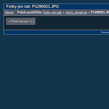
Fotky jen tak: P1290021.JPG
Home
Právě prohlížíte:
Fotky jen tak
»
zimni_slunecne
»
P1290021.J
« Předcházející [-]
Powere