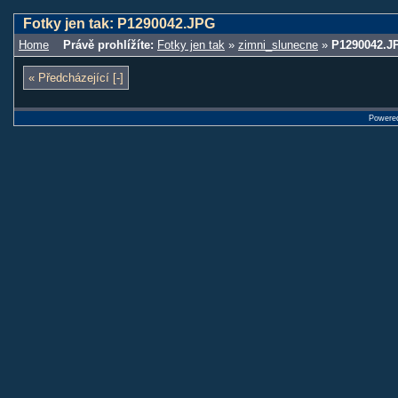
Fotky jen tak: P1290042.JPG
Home
Právě prohlížíte:
Fotky jen tak
»
zimni_slunecne
»
P1290042.J
« Předcházející [-]
Powere