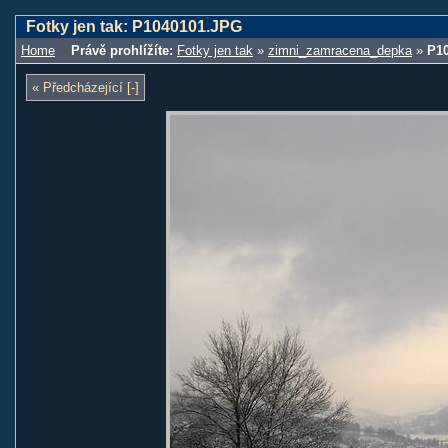
Fotky jen tak: P1040101.JPG
Home
Právě prohlížíte:
Fotky jen tak
»
zimni_zamracena_depka
»
P1
« Předcházející [-]