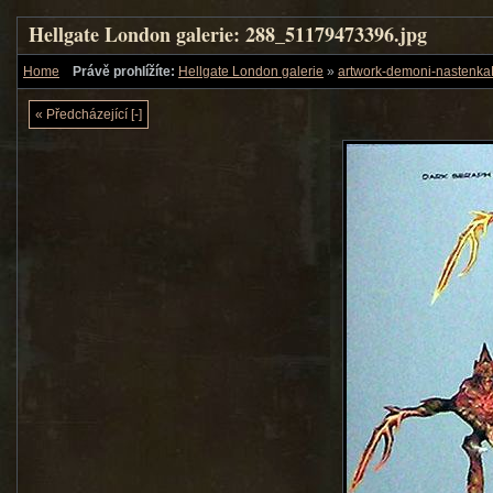
Hellgate London galerie: 288_51179473396.jpg
Home
Právě prohlížíte:
Hellgate London galerie
»
artwork-demoni-nastenk
« Předcházející [-]