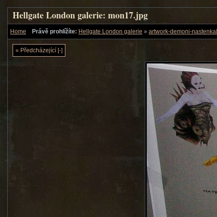
Hellgate London galerie: mon17.jpg
Home
Právě prohlížíte:
Hellgate London galerie
»
artwork-demoni-nastenk
« Předcházející [-]