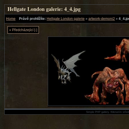
Hellgate London galerie: 4_4.jpg
Home
Právě prohlížíte:
Hellgate London galerie
»
artwork-demoni2
»
4_4.jp
« Předcházející [-]
Simple PHP gallery. Kliknutím střed