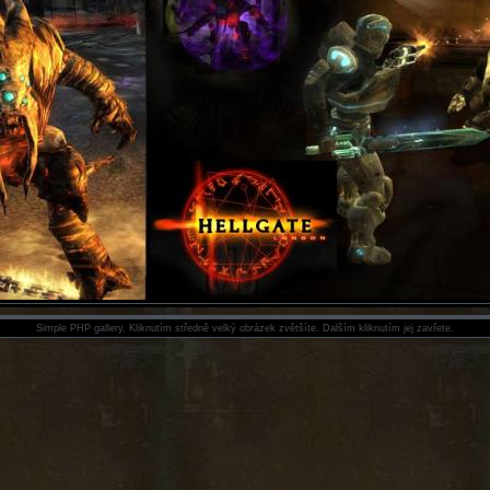
Simple PHP gallery. Kliknutím středně velký obrázek zvětšíte. Dalším kliknutím jej zavřete.