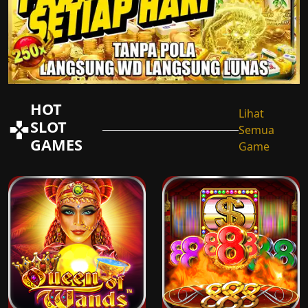
HOT
Lihat
SLOT
Semua
GAMES
Game