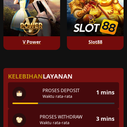
V Power
Slot88
KELEBIHAN
LAYANAN
PROSES DEPOSIT
1 mins
Waktu rata-rata
PROSES WITHDRAW
3 mins
Waktu rata-rata