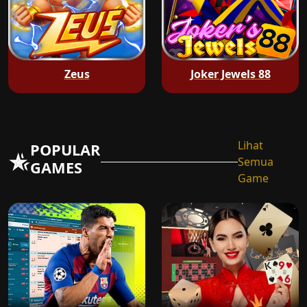
Zeus
Joker Jewels 88
Lihat
POPULAR
Semua
GAMES
Game