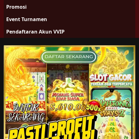
Promosi
Event Turnamen
Pendaftaran Akun VVIP